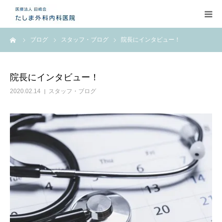
ーム
ブログ
スタッフ・ブログ
院長にインタビュー！
お問い合わせ
EMS
院長にインタビュー！
2020.02.14
スタッフ・ブログ
施設のご案内
医師紹介
お知らせ
アクセス
自由診療のご案内